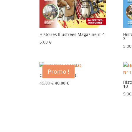
Histoires Illustrées Magazine n°4
Hist
3
5,00
€
5,0
Promo !
Caractère chocolat
Hist
Le
Le
45,00
€
40,00
€
10
prix
prix
5,0
initial
actuel
était :
est :
45,00 €.
40,00 €.