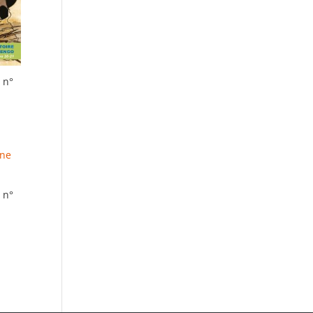
 n°
 n°