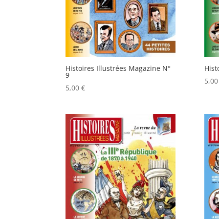
Histoires Illustrées Magazine N°
Hist
9
5,0
5,00
€